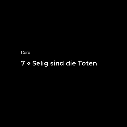
de recibir alabanza, honor y poder,
porque Tú eres el creador
de todas las cosas,
y por tu voluntad
son y han sido creadas.
(Apocalipsis 4, 11)
Coro
7 ⋄ Selig sind die Toten
Bienaventurados los muertos
que mueren en el Señor.
Sí,
el espíritu dice
que reposa de sus fatigas,
porque sus obras van tras él.
(Apocalipsis 14, 13)