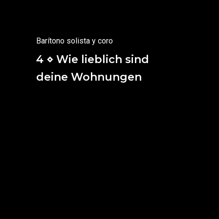
y ninguna pena podrá perturbarlas.
(Sabiduría 3, 1)
Barítono solista y coro
4 ⋄ Wie lieblich sind
deine Wohnungen
Qué dulces son tus moradas,
¡Señor de los ejércitos!.
Mi alma se desespera
y suspira
por las cortes celestiales;
Mi cuerpo y mi alma
se alegran del Dios vivo.
Bienaventurados
los que habitan tus moradas,
que te alaban por siempre.