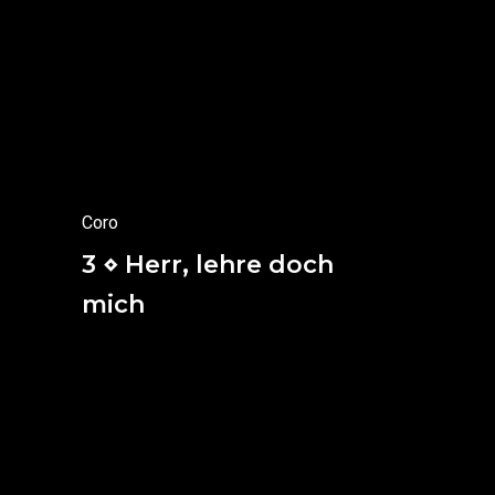
La alegría, la alegría eterna,
reinará sobre ellos.
La alegría y el gozo
se apoderarán de ellos,
y el dolor y el llanto
desaparecerán.
(Isaias 35, 10)
Coro
3 ⋄ Herr, lehre doch
mich
Revélame, por tanto, Señor,
que mis días deben tener un final,
que mi vida tiene un destino
y que me debo a él.
¡Mira!, en tu presencia, mis días son