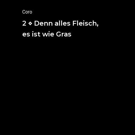
Coro
2 ⋄ Denn alles Fleisch,
es ist wie Gras
Entonces toda la carne,
es como la hierba
y todo el esplendor del hombre
es como la flor de los prados.
La hierba está seca
y la flor está marchita.
(Primera epístola de S. Pedro 1, 24)
Así, amados hermanos, sed pacientes
y esperad la venida del Señor.
Mirad al campesino que aguarda
el fruto precioso de la tierra