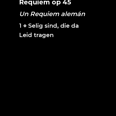
Requiem op 45
Un Requiem alemán
1 ⋄ Selig sind, die da
Leid tragen
Bienaventurados los que padecen,
pues ellos serán consolados.
(Mateo 5.4)
Los que siembran con lágrimas,
recogerán con alegría.
Se han ido y lloran,
y portan la noble simiente,
y retornan con júbilo,
y traen sus gavillas.
(Salmo 125, 5 y 6)