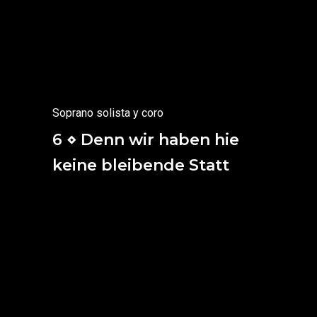
Mírame:
Qué escaso tiempo de fatigas
y trabajos he vivido
y he hallado un gran consuelo.
(Siracide o Eclesiástico 51, 27)
Soprano solista y coro
6 ⋄ Denn wir haben hie
keine bleibende Statt
Pues no tenemos en la tierra
una morada permanente,
por ello buscamos la del porvenir.
(Epístola a los hebreos 13, 14)
Mirad, que os revelo un secreto:
ciertamente, no moriremos todos,