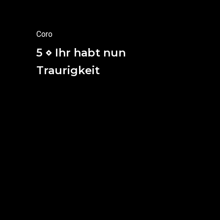
(Salmo 83, 2, 3 y 5)
Coro
5 ⋄ Ihr habt nun
Traurigkeit
Ahora estáis afligidos;
Pero yo os volveré a ver,
vuestro corazón se regocijará
y nada podrá privaros
de vuestro gozo.
(San Juan 16, 22-23a)
Os consolaré,
como una madre consuela a su hijo.
(Isaias 66, 13)