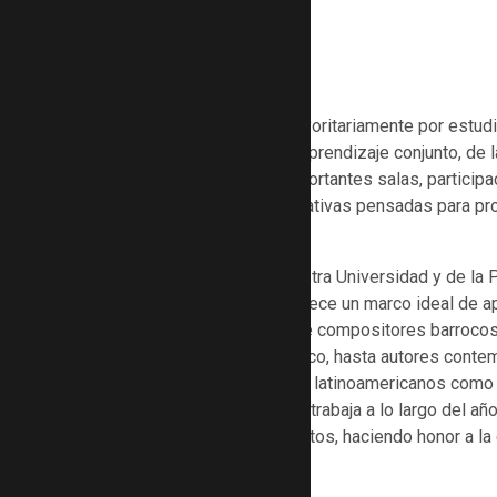
Sobre el coro
El CUM está integrado mayoritariamente por estudia
musical en un entorno de aprendizaje conjunto, de 
incluyen conciertos en importantes salas, participac
diversas actividades formativas pensadas para pro
miembros.
Embajador Cultural de nuestra Universidad y de la 
referente en la región y ofrece un marco ideal de a
repertorio universal. Desde compositores barroco
Tomás de Torrejón y Velasco, hasta autores contem
Poulenc, junto a referentes latinoamericanos como 
Carlos Guastavino, el CUM trabaja a lo largo del añ
presenta en diversos ámbitos, haciendo honor a la d