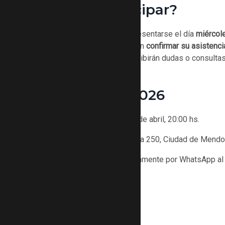
¿Cómo participar?
Los interesados deben presentarse el día
miércole
Ciudad). Para hacerlo deben
confirmar su asistenc
este medio también se recibirán dudas o consultas
Audiciones 2026
Fecha y hora:
Miércoles 8 de abril, 20:00 hs.
Lugar:
Nave UNCUYO (Maza 250, Ciudad de Mendo
Confirmar asistencia previamente por WhatsApp a
WHATSAPP