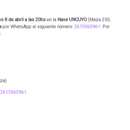
s 8 de abril a las 20hs
en la
Nave UNCUYO
(Maza 250,
ia
por WhatsApp al siguiente número:
2615563961
. Por
.
za).
l
2615563961
.