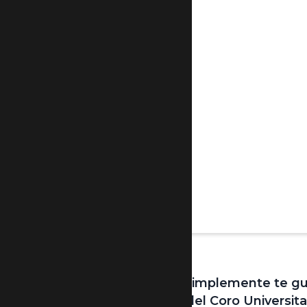
Si sos coreuta o simplemente te gu
de formar parte del Coro Universita