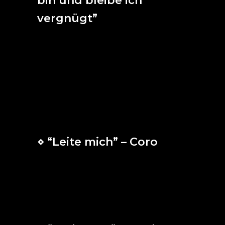
bin und bleibe ich
vergnügt”
Estoy y estaré gozoso,
aunque mientras tanto rujan
sufrimientos, tormentas y más pruebas,
y la muerte y el infierno con lo suyo.
Si la desdicha golpea al siervo fiel,
firme está y estará siempre.
⋄ “Leite mich” – Coro
Guíame a tu verdad y enséñame;
pues Tú eres mi Dios, mi auxilio,
y todos los días espero en ti.