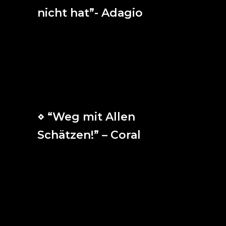
nicht hat”- Adagio
Mas vosotros no vivís según la carne,
sino según el espíritu, si el Espíritu de
Dios mora en vosotros. Pero el que no
tiene el Espíritu de Cristo no es de Él.
⋄ “Weg mit Allen
Schätzen!” – Coral
¡Fuera con todos los tesoros!
¡Tú eres mi regocijo,
Jesús, mi gozo!
¡Fuera vanos honores,
no quiero oíros