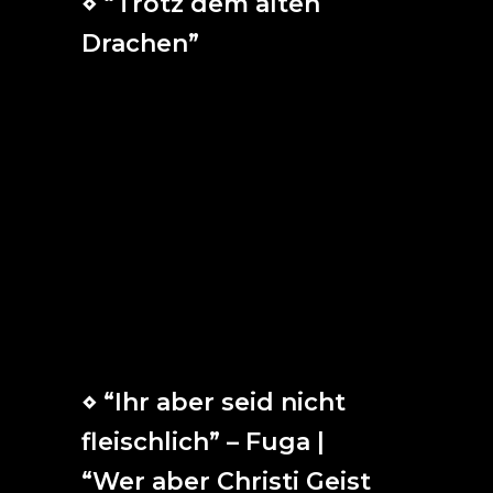
⋄ “Trotz dem alten
Drachen”
A pesar del antiguo dragón,
de la venganza de la muerte
y del temor que infunden,
ruge y salta, mundo,
que yo sigo cantando
seguro y tranquilo.
El poder de Dios me guardará,
y la Tierra y el abismo callarán,
aunque mucho gruñan.
⋄ “Ihr aber seid nicht
fleischlich” – Fuga |
“Wer aber Christi Geist