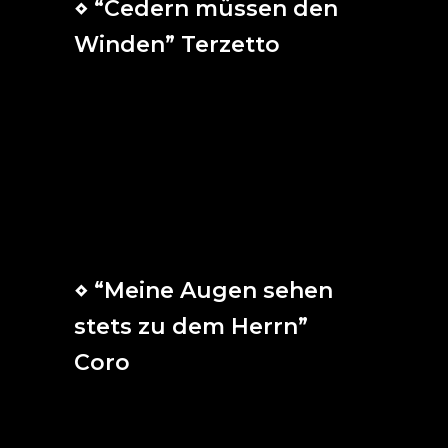
⋄ “Cedern müssen den
Winden” Terzetto
Los cedros con los vientos
a menudo sufren daño
y son muchas veces destruidos.
Confía a Dios tus palabras y actos,
no te afecten insultos contra ti,
pues otra cosa enseña su palabra.
⋄ “Meine Augen sehen
stets zu dem Herrn”
Coro
Mis ojos siempre miran al Señor,