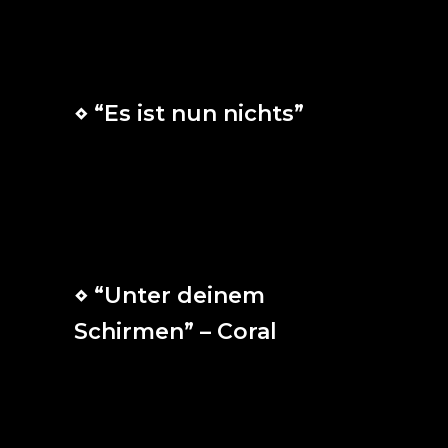
Cordero de Dios, mi prometido,
para mí sobre la Tierra
nada hay más querido.
⋄ “Es ist nun nichts”
Pues no hay condena para los que
están unidos a Cristo, que no actúan
según la carne, sino según el Espíritu.
⋄ “Unter deinem
Schirmen” – Coral
Bajo tu custodia,
libre estoy de las furia