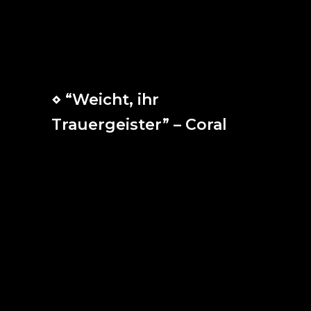
también el mismo Espíritu que resucitó
a Jesús de entre los muertos vivificará
vuestros cuerpos mortales por aquel
cuyo Espíritu mora en vosotros.
⋄ “Weicht, ihr
Trauergeister” – Coral
Huid, espíritus de tristeza,
que el maestro de mi alegría,
Jesús, ya entra en mí.
Pues para los que a Dios aman,
las mismas aflicciones
dulces son como la miel.
Si soporto aquí burla y escarnio,
también estás Tú en el sufrimiento,
Jesús, mi alegría.