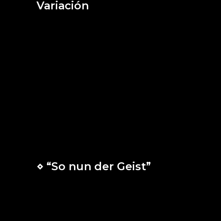
Variación
Adiós, cosas
que el mundo prefiere,
no me gustáis.
Adiós, pecados,
quedad atrás,
no vengáis ya a la luz.
Adiós, orgullo y pompa,
y a ti, vida de vicio,
también adiós te digo.
⋄ “So nun der Geist”
Y si el Espíritu que resucitó a Jesús de
entre los muertos habita en vosotros,