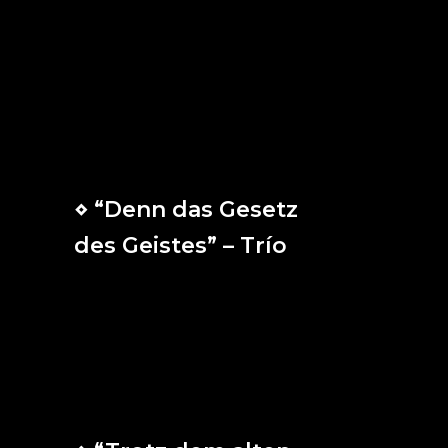
de mis enemigos todos.
Que rabie Satán,
que el enemigo se irrite,
Jesús está conmigo.
Si rugen y relampaguean,
si pecado e infierno me intimidan,
me protegerá Jesús.
⋄ “Denn das Gesetz
des Geistes” – Trío
Pues la ley del Espíritu, que se
manifestó en Cristo Jesús, me ha
liberado de la ley del pecado y de la
muerte.