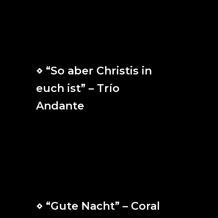
ni conoceros!
Miseria, angustia, vergüenza y muerte,
aunque mucho las padezca,
de Jesús no me apartarán.
⋄ “So aber Christis in
euch ist” – Trío
Andante
Y si Cristo está en vosotros, aunque por
el pecado el cuerpo está sometido a la
muerte, el Espíritu vive a causa de la
justicia.
⋄ “Gute Nacht” – Coral