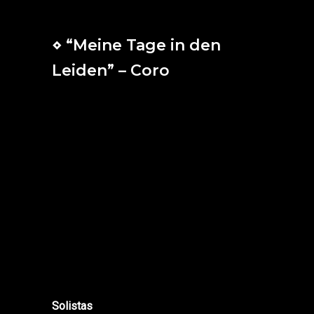
pues de la red sacará mis pies.
⋄ “Meine Tage in den
Leiden” – Coro
A mis días de sufrimiento
dará fin Dios con alegría;
a los cristianos en su espinoso camino
los guían la fuerza y bendición del
Cielo.
Si Dios es mi fiel protector,
no me cuido de la humana maldad,
Cristo, que está con nosotros,
me ayuda diariamente a luchar
victorioso.
Solistas