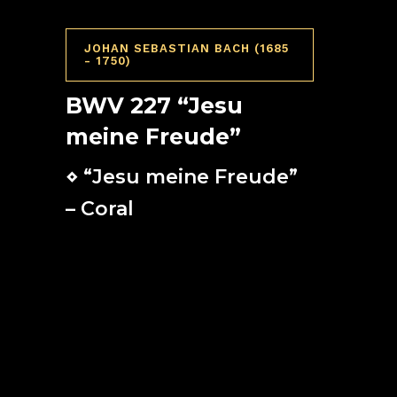
JOHAN SEBASTIAN BACH (1685
- 1750)
BWV 227 “Jesu
meine Freude”
⋄ “Jesu meine Freude”
– Coral
¡Jesús, mi alegría,
de mi corazón el alimento,
Jesús, tesoro mío!
Ay, desde hace mucho,
mi angustiado corazón
tiene ansia de ti.