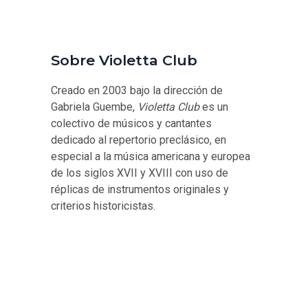
Sobre Violetta Club
Creado en 2003 bajo la dirección de
Gabriela Guembe,
Violetta Club
es un
colectivo de músicos y cantantes
dedicado al repertorio preclásico, en
especial a la música americana y europea
de los siglos XVII y XVIII con uso de
réplicas de instrumentos originales y
criterios historicistas.
Han actuado en Argentina, Chile, Uruguay y
Bolivia, en ocasión de festivales
especializados en música preclásica, y
también participan regularmente en ciclos