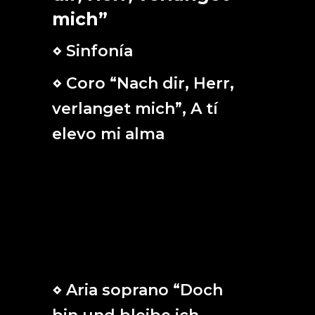
mich”
⋄ Sinfonía
⋄ Coro “Nach dir, Herr,
verlanget mich”, A tí
elevo mi alma
Tú, Señor, eres mi anhelo.
En ti espero, Dios mío.
Haz que no sea avergonzado
y que mis enemigos no se alegren de
mí.
⋄ Aria soprano “Doch